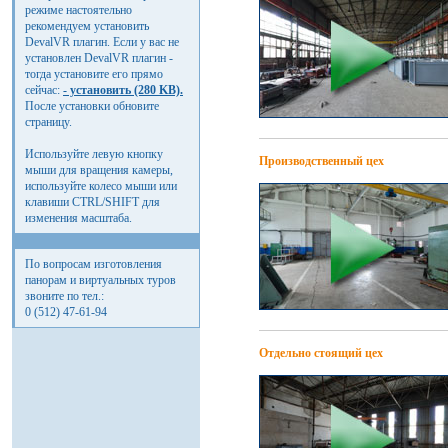
режиме настоятельно
рекомендуем установить
DevalVR плагин. Если у вас не
установлен DevalVR плагин -
тогда установите его прямо
сейчас:
- установить (280 KB).
После установки обновите
страницу.
Используйте левую кнопку
Производственный цех
мыши для вращения камеры,
используйте колесо мыши или
клавиши CTRL/SHIFT для
изменения масштаба.
По вопросам изготовления
панорам и виртуальных туров
звоните по тел.:
0 (512) 47-61-94
Отдельно стоящий цех