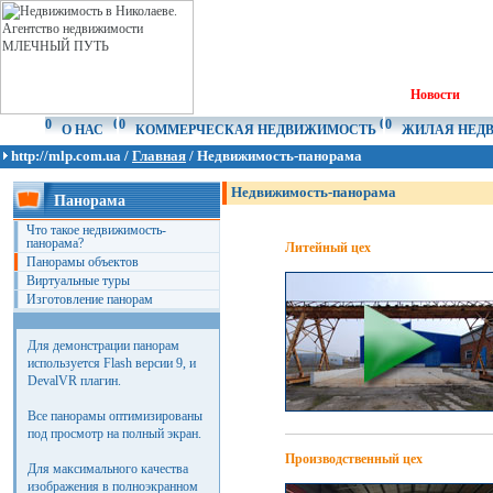
Новости
О НАС
КОММЕРЧЕСКАЯ НЕДВИЖИМОСТЬ
ЖИЛАЯ НЕД
http://mlp.com.ua /
Главная
/ Недвижимость-панорама
Недвижимость-панорама
Панорама
Что такое недвижимость-
панорама?
Литейный цех
Панорамы объектов
Виртуальные туры
Изготовление панорам
Для демонстрации панорам
используется Flash версии 9, и
DevalVR плагин.
Все панорамы оптимизированы
под просмотр на полный экран.
Производственный цех
Для максимального качества
изображения в полноэкранном