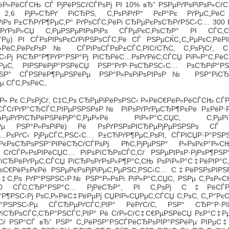
ёР»РёСЃСЊ СЃ РјРёРЅСѓСЃРѕРј РІ 10% вЂ” РЅРµРґРѕРїРѕР»Сѓ
ѕ 2,6 РјР»СЂРґ РіСЂРЅ, С‚РѕРіРґР° РєР°Рє РґРµС„Р
РіРѕ Р±СЋРґР¶РµС‚Р° РґРѕСЃС‚РёРі СЂРµРєРѕСЂРґРЅС‹С… 300 
РґРѕР»СЏ С‚РµРЅРµРІРѕРіРѕ СЃРµРєС‚РѕСЂР° РІ СЃС‚С
’Рџ) РІ СЃРѕРІРѕРєСѓРїРЅРѕСЃС‚Рё СЃ РЅРµСЌС„С„РµРєС‚Рё
»РёС‚РёРєРѕР№ СЃРїРѕСЃРѕР±СЃС‚РІСѓСЋС‚ С‚РѕРјСѓ,
Рј РіСЂР°Р¶РґР°РЅР°Рј РїСЂРёС…РѕРґРёС‚СЃСЏ РїР»Р°С‚РёС
°РµС‚ РІРЅРёРјР°РЅРёСЏ РЅР°РґР·РѕСЂРЅС‹С… РѕСЂРіР°РЅ
° СЃРЅРёР¶РµРЅРёРµ РЅР°Р»РѕРіРѕРІРѕР№ РЅР°РіСЂС
 СЃС‚РѕРёС‚.
» Рє С‚РѕРјСѓ, С‡С‚Рѕ СЂРµРіРёРѕРЅС‹ Р»РёС€РёР»РёСЃСЊ СЃ
РѕСЃСѓРґР°СЂСЃС‚РІРµРЅРЅРѕР№ РїРѕРґРґРµСЂР¶РєРё Р±РёР·
ґРїСЂРёРЅРёРјР°С‚РµР»Рё РїР»Р°С‚СЏС‚ С‚РµРї
С‹Рµ РЅР°Р»РѕРіРё) Рё РѕРґРЅРѕРІСЂРµРјРµРЅРЅРѕ СЃ 
РѕРґС‹ РјРµСЃС‚РЅС‹С… Р±СЋРґР¶РµС‚РѕРІ, СЃРІСЏР·Р°РЅР
РѕРЅР°РІРёСЂСѓСЃРѕРј. РћС‚РјРµРЅР° Р»РѕРєР°Р»С
 СѓСЃР»РѕРІРёСЏС… РїРѕРїСЂРѕСЃС‚Сѓ РЅРµРІРѕР·РјРѕР¶РЅР°
їСЂРёРґРµС‚СЃСЏ РїСЂРѕРґРѕР»Р¶Р°С‚СЊ РѕРїР»Р°С‡РёРІР°С
РѕС€РёР±РєРё РЅРµРєРѕРјРїРµС‚РµРЅС‚РЅС‹С… С‡РёРЅРѕРІРЅР
С‡С‚Рѕ РґР°РЅРЅС‹Р№ РЅР°Р»РѕРі РїР»Р°С‚СЏС‚ РЅРµ С‚РѕР»С
30 СЃС‚СЂР°РЅР°С… РјРёСЂР°, РІ С‚РѕРј С‡РёСЃ
¶РЅС‹Рј РѕС‚Р»РёС‡РёРµРј СЏРІР»СЏРµС‚СЃСЏ С‚РѕС‚ С„Р°РєС‚
°РЅРЅС‹Рµ СЃСЂРµРґСЃС‚РІР° РёРґСѓС‚ РЅР° СЂР°Р·РІР
їСЂРѕСЃС‚СЂР°РЅСЃС‚РІР° Рё СѓР»СѓС‡С€РµРЅРёСЏ РєР°С‡Рµ
є Сѓ РЅР°СЃ вЂ” РЅР° С„РёРЅР°РЅСЃРёСЂРѕРІР°РЅРёРµ РІРµС‡