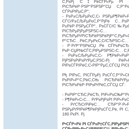
С‚РѕРј С‡РёСЃР»Рµ РІ СЃ
РїСЂРёР·РЅР°РЅРЅР°СЏ С‚Р°
СЃРѕРІРµС‚Р°;
- РѕР±СЉРµРєС‚С‹ РЅРµР¶РёР
СЃСѓР±СЉРµРєС‚Р°РјРё С…Рѕ
Р±РёР·РЅРµСЃР°, РѕСЃСѓС‰Рµ
РІСЂРµРјРµРЅРЅС
РїСЂРµРґРїСЂРёРЅРёРјР°С‚РµР
Р°СЂС…РёС‚РµРєС‚СѓСЂРЅС‹С… 
- Р·РґР°РЅРёСЏ Рё СЃРѕРѕСЂ
РѕР·СЏР№СЃС‚РІРµРЅРЅС‹С… С‚Р
- РѕР±СЉРµРєС‚С‹ Р¶РёР»Рѕ
РјРЅРѕРіРѕРґРµС‚РЅС‹Рј Р
РІРѕСЃРїРёС‚С‹РІР°РµС‚СЃСЏ Рї
Рђ РІРѕС‚ РІСЃРµРј РѕСЃС‚Р°Р»
РѕРїР»Р°С‚РёС‚СЊ РїСЂРёРґ
РїСЂРѕРёР·РІРѕРґРёС‚СЃСЏ СЃ:
- РєРІР°СЂС‚РёСЂ, РїР»РѕС‰Р°Рґ
- Р¶РёР»С‹С… РґРѕРјРѕРІ РїР»Р
- РґСЂСѓРіРёС… СЂР°Р·Р
РЅРµРґРІРёР¶РёРјРѕСЃС‚Рё, РІ
180 РєРІ. Рј.
Р•СЃР»Рё РІ СЃРѕР±СЃС‚РІРµРЅР
СЃРѕРІРѕРєСѓРїРЅР°СЏ РїР»Рѕ