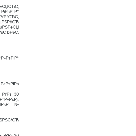
»СЏСЋС‚
РіРѕРґР°
ґР°СЋС‚
µРЅРёСЋ
РЅРёСЏ
ѕСЂРёС‚
Р»РѕРіР°
єРѕРіРѕ
 РґРѕ 30
°Р»РѕРј,
ѕРІРѕР№
РЅРЅСѓСЋ
є РґРѕ 30