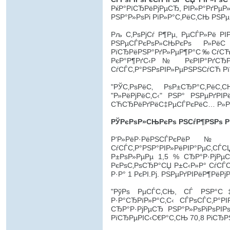
РќР°РїСЂРёРјРµСЂ, РІР»Р°РґРµР»С
РЅР°Р»РѕРі РїР»Р°С‚РёС‚СЊ РЅР
Рљ С‚РѕРјСѓ Р¶Рµ, РµСЃР»Рё Р
РЅРµСЃРєРѕР»СЊРєРѕ Р»Р
РїСЂРёРЅР°РґР»РµР¶Р°С‰СѓСЋ 
РєР°Р¶РґС‹Р№ РєРІР°РґСЂР
СѓСЃС‚Р°РЅРѕРІР»РµРЅРЅСѓСЋ Р
"РЎС‚РѕРёС‚ РѕР±СЂР°С‚РёС
"Р»РёРјРёС‚С‹" РЅР° РЅРµРґР
СЋСЂРёРґРёС‡РµСЃРєРёС… Р»РёС
РЎРєРѕР»СЊРєРѕ РЅСѓР¶РЅРѕ Р
Р‘Р»РёР·РёРЅСЃРєРёР№ 
СѓСЃС‚Р°РЅР°РІР»РёРІР°РµС‚СЃ
Р±РѕР»РµРµ 1,5 % СЂР°Р·РјРµ
РєРѕС‚РѕСЂР°СЏ Р±С‹Р»Р° СѓСЃС
Р·Р° 1 РєРІ.Рј. РЅРµРґРІРёР¶Р
"РўРѕ РµСЃС‚СЊ, СЃ РЅР°С‡
Р·Р°СЂРїР»Р°С‚С‹ СЃРѕСЃС‚Р°
СЂР°Р·РјРµСЂ РЅР°Р»РѕРіРѕРІР
РїСЂРµРІС‹С€Р°С‚СЊ 70,8 РіСЂРЅ 