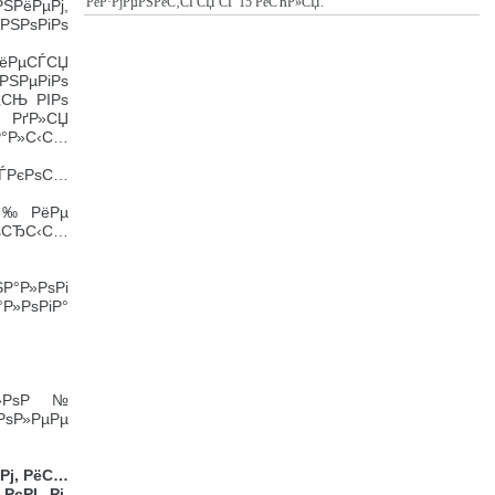
РёР·РјРµРЅРёС‚СЃСЏ СЃ 15 РёСЋР»СЏ.
РёРµРј,
ЅРѕРіРѕ
РёРµСЃСЏ
ЅРµРіРѕ
‚СЊ РІРѕ
ґР»СЏ
Р°Р»С‹С…
СЃРєРѕС…
°С‰РёРµ
ѕСЂС‹С…
Р°Р»РѕРі
»РѕРіР°
ёР»РѕР№
РѕР»РµРµ
Рј, РёС…
єРІ. Рј.