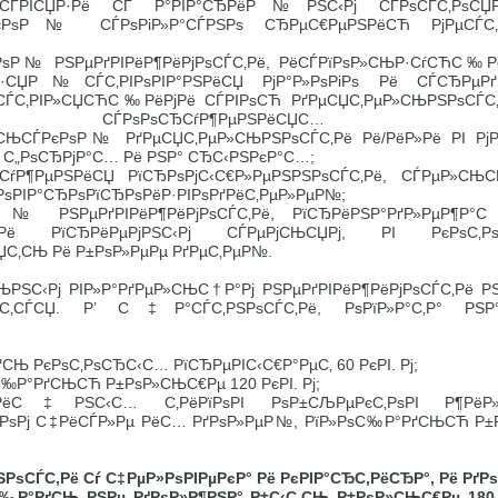
РІСЏР·Рё СЃ Р°РІР°СЂРёР№РЅС‹Рј СЃРѕСЃС‚РѕСЏРЅ
РєРѕР№ СЃРѕРіР»Р°СЃРЅРѕ СЂРµС€РµРЅРёСЋ РјРµСЃС‚Р
»РѕР№ РЅРµРґРІРёР¶РёРјРѕСЃС‚Рё, РёСЃРїРѕР»СЊР·СѓСЋС‰
Р·СЏР№СЃС‚РІРѕРІР°РЅРёСЏ РјР°Р»РѕРіРѕ Рё СЃСЂРµРґР
СЃС‚РІР»СЏСЋС‰РёРјРё СЃРІРѕСЋ РґРµСЏС‚РµР»СЊРЅРѕСЃС
‹С… СЃРѕРѕСЂСѓР¶РµРЅРёСЏС… Р
»СЊСЃРєРѕР№ РґРµСЏС‚РµР»СЊРЅРѕСЃС‚Рё Рё/РёР»Рё РІ Рј
С„РѕСЂРјР°С… Рё РЅР° СЂС‹РЅРєР°С…;
СѓР¶РµРЅРёСЏ РїСЂРѕРјС‹С€Р»РµРЅРЅРѕСЃС‚Рё, СЃРµР»СЊ
ѕРІР°СЂРѕРїСЂРѕРёР·РІРѕРґРёС‚РµР»РµР№;
Р№ РЅРµРґРІРёР¶РёРјРѕСЃС‚Рё, РїСЂРёРЅР°РґР»РµР¶Р
ёР»Рё РїСЂРёРµРјРЅС‹Рј СЃРµРјСЊСЏРј, РІ РєРѕС‚Р
СЏС‚СЊ Рё Р±РѕР»РµРµ РґРµС‚РµР№.
СЊРЅС‹Рј РІР»Р°РґРµР»СЊС†Р°Рј РЅРµРґРІРёР¶РёРјРѕСЃС‚Рё РЅ
РµС‚СЃСЏ. Р’ С‡Р°СЃС‚РЅРѕСЃС‚Рё, РѕРїР»Р°С‚Р° РЅР°Р
СЊ РєРѕС‚РѕСЂС‹С… РїСЂРµРІС‹С€Р°РµС‚ 60 РєРІ. Рј;
ѕС‰Р°РґСЊСЋ Р±РѕР»СЊС€Рµ 120 РєРІ. Рј;
»РёС‡РЅС‹С… С‚РёРїРѕРІ РѕР±СЉРµРєС‚РѕРІ Р¶Р
 С‚РѕРј С‡РёСЃР»Рµ РёС… РґРѕР»РµР№, РїР»РѕС‰Р°РґСЊСЋ Р±
ЅРѕСЃС‚Рё Сѓ С‡РµР»РѕРІРµРєР° Рё РєРІР°СЂС‚РёСЂР°, Рё РґРѕ
С‰Р°РґСЊ РЅРµ РґРѕР»Р¶РЅР° Р±С‹С‚СЊ Р±РѕР»СЊС€Рµ 180 Р