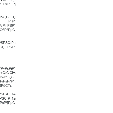
 РєРІ. Рј
СЋС‚СЃСЏ
Р№ Р·Р°
ѕРі РЅР°
€Р°РµС‚
ЅРЅС‹Рµ
ЃСЏ РЅР°
РѕРіР°
Р±С‹С‚СЊ
»Р°С‚С‹,
іРѕРґР°,
РЅРёСЋ.
ЊРЅРѕР№
СЊРЅС‹Р№
РѕР¶РµС‚