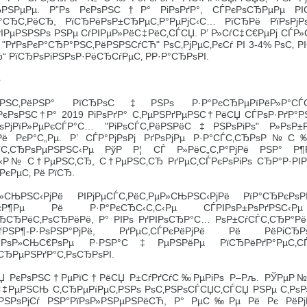
РЅРµРµ. Р”Рѕ РєРѕРЅС†Р° РіРѕРґР°, СЃРєРѕСЂРµРµ РІС
Р°СЂС‚РёСЂ, РїСЂРёРѕР±СЂРµС‚Р°РµРјС‹С… РїСЂРё РїРѕР
ІРµРЅРЅРѕ РЅРµ СѓРІРµР»РёС‡РёС‚СЃСЏ. Р’ Р»СѓС‡С€РµРј СЃР»
РґРѕРєР°СЂР°РЅС‚РёРЅРЅСѓСЋ" РѕС‚РјРµС‚РєСѓ РІ 3-4% РѕС‚ Р
“ РїСЂРѕРіРЅРѕР·РёСЂСѓРµС‚ РР·Р°СЂРѕРІ.
ё
Р°РЅС‚РёРЅР° РїСЂРѕС‡РЅРѕ Р·Р°РєСЂРµРїРёР»Р°
РєРѕРЅС†Р° 2019 РіРѕРґР° С‚РµРЅРґРµРЅС†РёСЏ СЃРѕР·РґР°Р
ѕРјРїР»РµРєСЃР°С… "РіРѕСЃС‚РёРЅРёС‡РЅРѕРіРѕ" Р»РѕР±
ё РєР°С„Рµ. Р’ СЃР°РјРѕРј РґРѕРјРµ Р·Р°СЃС‚СЂРѕР№С
ЃС‚СЂРѕРµРЅРЅС‹Рµ РўР Р¦ СЃ Р»РёС„С‚Р°РјРё РЅР° Р¶
С‹Р№ С†РµРЅС‚СЂ, С†РµРЅС‚СЂ РґРµС‚СЃРєРѕРіРѕ СЂР°Р·РІР
РєРµС‚ Рё РїСЂ.
СЊРЅС‹РјРё РІРјРµСЃС‚РёС‚РµР»СЊРЅС‹РјРё РїР°СЂРєРѕРІ
°РєР¶Рµ Рё Р·Р°РєСЂС‹С‚С‹Рµ СЃРІРѕР±РѕРґРЅС‹
ЂСЂРёС‚РѕСЂРёРё, Р° РІРѕ РґРІРѕСЂР°С… РѕР±СѓСЃС‚СЂР°Рё
Р¶-Р·РѕРЅР°РјРё, РґРµС‚СЃРєРёРјРё Рё РёРіСЂРѕР
‘РѕР»СЊС€РѕРµ Р·РЅР°С‡РµРЅРёРµ РїСЂРёРґР°РµС‚
СЂРµРЅРґР°С‚РѕСЂРѕРІ.
СЃСЏ РєРѕРЅС†РµРїС†РёСЏ Р±СѓРґСѓС‰РµРіРѕ Р–Рљ. РЎРµ
РµРЅСЊ С‚СЂРµРїРµС‚РЅРѕ РѕС‚РЅРѕСЃСЏС‚СЃСЏ РЅРµ С‚Рѕ
ЅРѕРјСѓ РЅР°РїРѕР»РЅРµРЅРёСЋ, Р° РµС‰Рµ Рё Рє РёРј