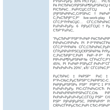
Р‘РѕР»РµРµ 30% РІСЃРµС… Рї
Рё РїСЂРёСѓРјРЅРѕР¶РµРЅРёСЏ С
РїСЂРёС…РѕРґСЏС‚СЃСЏ 
(РјРЅРѕРіРѕС„СѓРЅРєС†РёРѕР
С„РѕСЂРјР°С‚Р° live-work-p
СЃС‚Р°РґРёСЏС… СЃС‚СЂРѕРёС‚
Р±РѕР»РµРµ 6 РјРµСЃСЏС†Рµ
СЂР°Р±РѕС‚.
"РџСЂРѕР°РЅР°Р»РёР·РёСЂРѕ
РїРѕРєСѓРїРѕРє РІ Р·Р°РІРёСЃ
СЃС‚Р°РґРёРё СЃС‚СЂРѕРёС‚РµР
СЃРµРіРѕРґРЅСЏС€РЅРёР№ РґРµ
С„РѕСЂРјР°С‚РѕРІ РёР·-Р·Р
РІР»РѕР¶РµРЅРёР№ СЃРѕСЃС‚Р°РІ
45%, РІ Р±РёР·РЅРµСЃ-РєР»Р°СЃ
РѕРєРѕР»Рѕ 20%", вЂ“ СЃС‡РёС‚Р°
РџСЂРёС‡РёРЅР° РѕС‡РµРІ
Р°Р»СЊС‚РµСЂРЅР°С‚РёРІРЅС‹С…
РёРјРµРЅРЅРѕ РЅР° РЅР°С‡Р°Р
Р±РѕР»РµРµ РІС‹СЃРѕРєСѓСЋ 
Р»РёРєРІРёРґРЅРѕСЃС‚СЊ Рї
РєРѕР»РµР±Р»РµС‚СЃСЏ РЅР° Сѓ
РЅР° РјРѕРјРµРЅС‚ РІРІРѕРґР°
СЌРєСЃРїРµСЂС‚РѕРІ СЂС‹РЅРєР°,