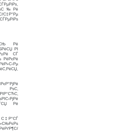
ЃРµРіРѕ,
јРѕС‰Рё
СѓС‡Р°Рµ
ІСЃРµРіРѕ
СЃСЊ Рё
ЅРёСЏ РІ
Р±Рё СЃ
‰РёРєРё
РёР»С‹Рµ
ёС‚РёСЏ,
РєР°РјРё
Рµ РѕС‚
РІР°СЋС‚
ІС‹РјРё
СЃСЏ Рё
Р№С‡Р°СЃ
Р»СЊРєРѕ
РёРґР¶Сѓ