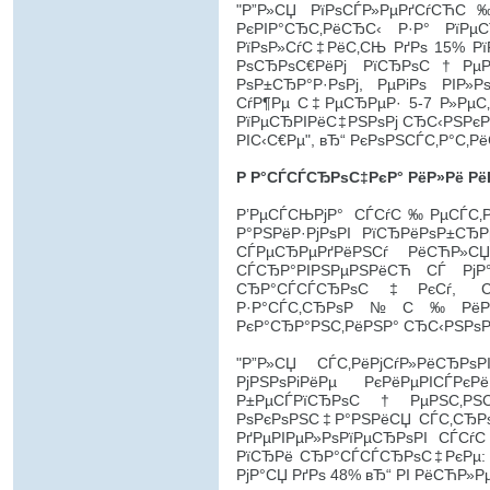
"Р”Р»СЏ РїРѕСЃР»РµРґСѓСЋ
РєРІР°СЂС‚РёСЂС‹ Р·Р° РїР
РїРѕР»СѓС‡РёС‚СЊ РґРѕ 15% Рї
РѕСЂРѕС€РёРј РїСЂРѕС†РµРЅС‚
РѕР±СЂР°Р·РѕРј, РµРіРѕ РІР»
СѓР¶Рµ С‡РµСЂРµР· 5-7 Р»РµС‚
РїРµСЂРІРёС‡РЅРѕРј СЂС‹РЅРєР
РІС‹С€Рµ", вЂ“ РєРѕРЅСЃС‚Р°С‚
Р Р°СЃСЃСЂРѕС‡РєР° РёР»Рё Рё
Р’РµСЃСЊРјР° СЃСѓС‰РµСЃС‚Р
Р°РЅРёР·РјРѕРІ РїСЂРёРѕР±СЂ
СЃРµСЂРµРґРёРЅСѓ РёСЋР»
СЃСЂР°РІРЅРµРЅРёСЋ СЃ РјР°
СЂР°СЃСЃСЂРѕС‡РєСѓ, 
Р·Р°СЃС‚СЂРѕР№С‰РёРєРѕ
РєР°СЂР°РЅС‚РёРЅР° СЂС‹РЅРѕР
"Р”Р»СЏ СЃС‚РёРјСѓР»РёСЂРѕ
РјРЅРѕРіРёРµ РєРёРµРІС
Р±РµСЃРїСЂРѕС†РµРЅС‚РЅС
РѕРєРѕРЅС‡Р°РЅРёСЏ СЃС‚СЂРѕР
РґРµРІРµР»РѕРїРµСЂРѕРІ СЃСѓ
РїСЂРё СЂР°СЃСЃСЂРѕС‡РєРµ: С
РјР°СЏ РґРѕ 48% вЂ“ РІ РёСЋР»Рµ