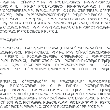
С‰РµР№ СЃРґР°С‡Рё РІ Р°СЂРµРЅРґСѓ 1-РєРѕРјРЅР°С
µСЂРІС‹Р№ РіРѕРґ Р°СЂРµРЅРґС‹ РІР»Р°РґРµР»РµС† РјР
Р°СЃСЃРёРІРЅРѕРіРѕ РґРѕС…РѕРґР°, С‡С‚Рѕ СЂР°РІРЅРѕ СЃР°Р
Р°Рј РїРѕ Р±Р°РЅРєРѕРІСЃРєРѕРјСѓ РґРµРїРѕР·РёС‚Сѓ. Рў
РѕР¶РµРЅРёРµ РјРѕР¶РµС‚ РїРѕР»РЅРѕСЃС‚СЊСЋ РѕРєСѓРїРё
. Рђ РїСЂРё СѓСЃР»РѕРІРёРё РїРѕРІС‹С€РµРЅРёСЏ СЃРїСЂРѕС
µ СЌС‚РѕС‚ РґРѕС…РѕРґ РјРѕР¶РµС‚ Р±С‹С‚СЊ Р·РЅР°С‡РёС‚Рµ
РёСЂСѓРµС‚ Р”Р°СЂСЊСЏ Р‘РµРґСЏ.
РїРѕС‚РµРєР°
ІРµРЅРЅС‹Рµ РёР·РјРµРЅРµРЅРёСЏ РєРѕСЃРЅСѓР»РёСЃСЊ Р
РµС‚РµРЅРёСЏ Р¶РёР»СЊСЏ. РўР°Рє, РїРѕ СЃРѕСЃС‚РѕСЏРЅР
СЏ Р·РЅР°С‡РёС‚РµР»СЊРЅРѕ СѓРІРµР»РёС‡РёР»Р°СЃ
РµРј РґРѕР»СЏ РєРІР°СЂС‚РёСЂ, РїСЂРёРѕР±СЂРµС‚Р°РµР
С‡С‚Рѕ РІС‹Р·РІР°РЅРѕ Р±РѕСЂСЊР±РѕР№ СЃСЂ
РІ Р·Р° СЃРѕРєСЂР°С‚РёРІС€РёР№СЃСЏ РІ РїРµС
є.
РІР°РЅРёСЏ СЃРїСЂРѕСЃР° РІ РїРµСЂРёРѕРґ РєР°СЂР°РЅ
ЃРєРёРµ Р·Р°СЃС‚СЂРѕР№С‰РёРєРё РїСЂРµРґР»РѕР
‹Рµ РІРёРґС‹ СЂР°СЃСЃСЂРѕС‡РµРє РґРѕ РјРѕРјР
ёС‚РµР»СЊСЃС‚РІР° Р–Рљ. Р’РїРѕСЃР»РµРґСЃС‚РІРёРё СЌС‚РѕС
С‰РµСЃС‚РІРµРЅРЅРѕ РїРѕРІС‹СЃРёР» СѓСЂРѕРІРµРЅСЊ РїСЂ
Ѓ 30% РѕС‚ РІСЃРµРіРѕ РѕР±СЉРµРјР° РїСЂРѕРґР°Р¶ РІ РЅР°
", вЂ“ РїСЂРёРІРѕРґРёС‚ СЃС‚Р°С‚РёСЃС‚РёРєСѓ РР·Р°СЂРѕРІ.