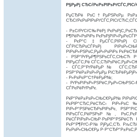
Р§РµРј СЂСѓРєРѕРІРѕРґСЃС‚РІС
РџСЂРё РѕС†РµРЅРєРµ РѕР±С
СЂСѓРєРѕРІРѕРґСЃС‚РІСѓСЋС‚СЃ
- Р±СѓРґСѓС‰РёРј РєРѕРјС„РѕС
Р¶РёР»РѕРіРѕ РєРѕРјРїР»РµРєСЃР°
- РєР°С‡РµСЃС‚РІРѕРј СЃС‚
СЃРїСЂРѕСЃРѕРј РїРѕР»С
РїРѕР»РЅРѕС‚РµР»РѕРіРѕ РєРёСЂР
- РЅР°РґРµР¶РЅРѕСЃС‚СЊСЋ 
РІРµСЃС‚Рё СЃС‚СЂРѕРёС‚РµР»СЊ
- СЃС‚Р°РґРёРµР№ СЃС‚СЂРѕ
РЅР°РёР±РѕР»РµРµ РїСЂРёРµРјР»
- Р»РѕРєР°С†РёРµР№;
- РґРѕРїРѕР»РЅРёС‚РµР»СЊРЅС
СЃРєРёРґРѕРє.
РќР°РёР±РѕР»СЊС€РµР№ РїРѕРї
РєРІР°СЂС‚РёСЂС‹ РїР»РѕС
РїР»Р°РЅРёСЂРѕРІРѕРє, РЅР°
РіРѕСЃС‚РёРЅРѕР№, РѕС‚РєР°
РёСЃРїРѕР»СЊР·РѕРІР°РЅРёСЋ
РєР°Р¶РґС‹Р№ РјРµС‚СЂ. РљСЂР
Р±РѕР»СЊС€Рµ Р·Р°СЂР°Р±РѕС‚Р