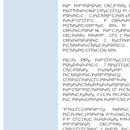
РќР° РґР°РЅРЅРѕРј СЌС‚Р°РїР
РёСЃРїРѕР»СЊР·СѓРµС‚СЃСЏ РІ 
РЅРѕРІС‹С… С„РѕСЂРјР°С‚РѕРІ вЂ
РєР»Р°СЃСЃР°С…. Р’ СЌРєРѕР
РїСЂРµРІС‹С€Р°РµС‚ 30%, РІ 
СЌР»РёС‚РЅРѕР№ РєР°С‚РµРіР
СЌС‚РѕРіРѕ РіРѕРґР°, СЃС‡Рё
СЌРєРѕРЅРѕРјРёС‡РµСЃР
РїСЂРёРѕР±СЂРµС‚РµРЅРЅС
РїСЂРµРІС‹СЃРёС‚СЊ 50%.
Р§С‚Рѕ Р¶Рµ РєР°СЃР°РµС‚СЃС
РЅРµРїРѕР»РЅС‹С… 7 РјРµСЃСЏС†
СЂС‹РЅРєРµ РљРёРµРІР°
РєСЂРµРґРёС‚РѕРІР°РЅРёС
СЃРїРѕСЃРѕР±СЃС‚РІ
РЅРµРѕРїСЂРµРґРµР»РµРЅ
РєР°СЂР°РЅС‚РёРЅРѕРј, СЃ РґСЂ
РёРїРѕС‚РµРєРµ, С‡С‚Рѕ РІС‹РЅ
РѕС‚ РїРѕРєСѓРїРєРё РєРІР°СЂС
"Р”РѕСЃС‚СѓРїРЅР°СЏ РёРїРѕ
РѕС‚Р»РёС‡РЅРѕР№ Р°Р»СЊС‚Рµ
Р·Р° СЃС‡РµС‚ Р±РѕР»РµРµ РґР»
РґР°РЅРЅРѕРј СЌС‚Р°РїРµ
СЂР°СЃСЃСЂРѕС‡РєР°Рј РѕС‚