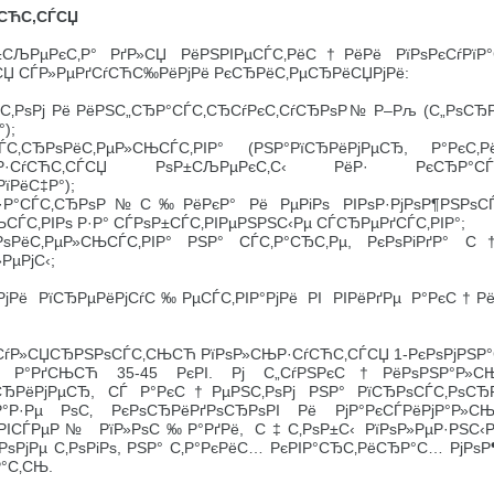
ѓСЋС‚СЃСЏ
ЉРµРєС‚Р° РґР»СЏ РёРЅРІРµСЃС‚РёС†РёРё РїРѕРєСѓРїР°С
СЏ СЃР»РµРґСѓСЋС‰РёРјРё РєСЂРёС‚РµСЂРёСЏРјРё:
ЂС‚РѕРј Рё РёРЅС„СЂР°СЃС‚СЂСѓРєС‚СѓСЂРѕР№ Р–Рљ (С„РѕСЂРј
);
СЂРѕРёС‚РµР»СЊСЃС‚РІР° (РЅР°РїСЂРёРјРµСЂ, Р°РєС‚РёР
ЊР·СѓСЋС‚СЃСЏ РѕР±СЉРµРєС‚С‹ РёР· РєСЂР°СЃР
їРёС‡Р°);
Р·Р°СЃС‚СЂРѕР№С‰РёРєР° Рё РµРіРѕ РІРѕР·РјРѕР¶РЅРѕС
СЃС‚РІРѕ Р·Р° СЃРѕР±СЃС‚РІРµРЅРЅС‹Рµ СЃСЂРµРґСЃС‚РІР°;
РёС‚РµР»СЊСЃС‚РІР° РЅР° СЃС‚Р°СЂС‚Рµ, РєРѕРіРґР° С
РµРјС‹;
‹РјРё РїСЂРµРёРјСѓС‰РµСЃС‚РІР°РјРё РІ РІРёРґРµ Р°РєС
СѓР»СЏСЂРЅРѕСЃС‚СЊСЋ РїРѕР»СЊР·СѓСЋС‚СЃСЏ 1-РєРѕРјРЅР°
‰Р°РґСЊСЋ 35-45 РєРІ. Рј С„СѓРЅРєС†РёРѕРЅР°Р»С
РїСЂРёРјРµСЂ, СЃ Р°РєС†РµРЅС‚РѕРј РЅР° РїСЂРѕСЃС‚Рѕ
Р·Рµ РѕС‚ РєРѕСЂРёРґРѕСЂРѕРІ Рё РјР°РєСЃРёРјР°Р»СЊ
 РІСЃРµР№ РїР»РѕС‰Р°РґРё, С‡С‚РѕР±С‹ РїРѕР»РµР·РЅС‹Р
ѕРјРµ С‚РѕРіРѕ, РЅР° С‚Р°РєРёС… РєРІР°СЂС‚РёСЂР°С… РјРѕР
°С‚СЊ.