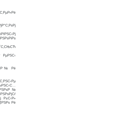
‚РµР»Рё
Р°С‚РѕРј
ІРЅС‹Рј
ЅРѕРіРѕ
ЃС‚СЊСЋ
†РµРЅС‹
†РёР№ Рё
С‚РЅС‹Рµ
ЊРЅС‹С…
СЂРЅРѕР№
РЅРѕРјСѓ
ј Р±С‹Р»
¶РЅРѕ Рё