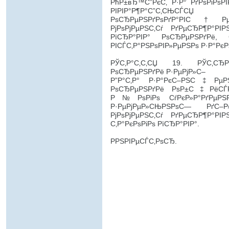
РћР±вЂ™С”РєС‚ Р·Р° РґРѕРіРѕР
РІРІР°Р¶Р°С”С‚СЊСЃ
РѕСЂРµРЅРґРѕРґР°РІС†Рµ
РјРѕРјРµРЅС‚Сѓ РґРµСЂР¶Р°
РїСЂР°РІР° РѕСЂРµРЅРґР
РІСЃС‚Р°РЅРѕРІР»РµРЅРѕ Р·Р°РєР
РЎС‚Р°С‚С‚СЏ 19. РЎС‚СЂ
РѕСЂРµРЅРґРё Р·РµРјР»С–
Р”Р°С‚Р° Р·Р°РєС–РЅС‡РµР
РѕСЂРµРЅРґРё РѕР±С‡РёСЃР
Р№РѕРіРѕ СѓРєР»Р°РґРµРЅР
Р·РµРјРµР»СЊРЅРѕС— РґС–
РјРѕРјРµРЅС‚Сѓ РґРµСЂР¶Р°
С‚Р°РєРѕРіРѕ РїСЂР°РІР°.
РРЅРІРµСЃС‚РѕСЂ.