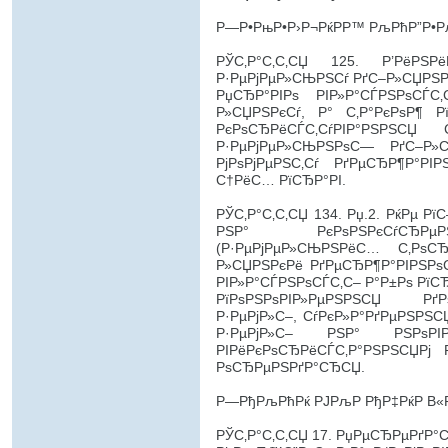
Р—Р•РњР•Р›Р¬РќРР™ РљРћР”Р•Р
РЎС‚Р°С‚С‚СЏ 125. Р’РёРЅР
Р·РµРјРµР»СЊРЅСѓ РґС–Р»СЏРЅР
РџСЂР°РІРѕ РІР»Р°СЃРЅРѕСЃС
Р»СЏРЅРєСѓ, Р° С‚Р°РєРѕР¶ 
РєРѕСЂРёСЃС‚СѓРІР°РЅРЅСЏ
Р·РµРјРµР»СЊРЅРѕС— РґС–Р»
РјРѕРјРµРЅС‚Сѓ РґРµСЂР¶Р°
С†РёС… РїСЂР°РІ.
РЎС‚Р°С‚С‚СЏ 134. Рџ.2. РќРµ Р
РЅР° РєРѕРЅРєСѓСЂРµР
(Р·РµРјРµР»СЊРЅРёС… С‚РѕС
Р»СЏРЅРєРё РґРµСЂР¶Р°РІРЅР
РІР»Р°СЃРЅРѕСЃС‚С– Р°Р±Рѕ РїС
РїРѕРЅРѕРІР»РµРЅРЅСЏ РґР
Р·РµРјР»С–, СѓРєР»Р°РґРµРЅРЅС
Р·РµРјР»С– РЅР° РЅ
РІРёРєРѕСЂРёСЃС‚Р°РЅРЅСЏРј Р
РѕСЂРµРЅРґР°СЂСЏ.
Р—РђРљРћРќ РЈРљР РђР‡РќР В«
РЎС‚Р°С‚С‚СЏ 17. РџРµСЂРµРґР°