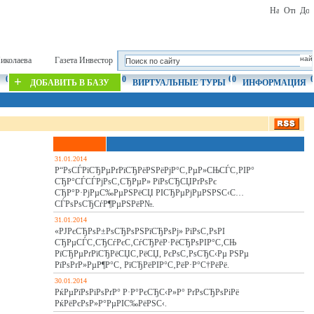
Николаева
Газета Инвестор
+
ДОБАВИТЬ В БАЗУ
ВИРТУАЛЬНЫЕ ТУРЫ
ИНФОРМАЦИЯ
31.01.2014
Р“РѕСЃРїСЂРµРґРїСЂРёРЅРёРјР°С‚РµР»СЊСЃС‚РІР°
СЂР°СЃСЃРјРѕС‚СЂРµР» РїРѕСЂСЏРґРѕРє
СЂР°Р·РјРµС‰РµРЅРёСЏ РІСЂРµРјРµРЅРЅС‹С…
СЃРѕРѕСЂСѓР¶РµРЅРёР№.
31.01.2014
«РЈРєСЂРѕР±РѕСЂРѕРЅРїСЂРѕРј» РіРѕС‚РѕРІ
СЂРµСЃС‚СЂСѓРєС‚СѓСЂРёР·РёСЂРѕРІР°С‚СЊ
РїСЂРµРґРїСЂРёСЏС‚РёСЏ, РєРѕС‚РѕСЂС‹Рµ РЅРµ
РїРѕРґР»РµР¶Р°С‚ РїСЂРёРІР°С‚РёР·Р°С†РёРё.
30.01.2014
РќРµРїРѕРіРѕРґР° Р·Р°РєСЂС‹Р»Р° РґРѕСЂРѕРіРё
РќРёРєРѕР»Р°РµРІС‰РёРЅС‹.