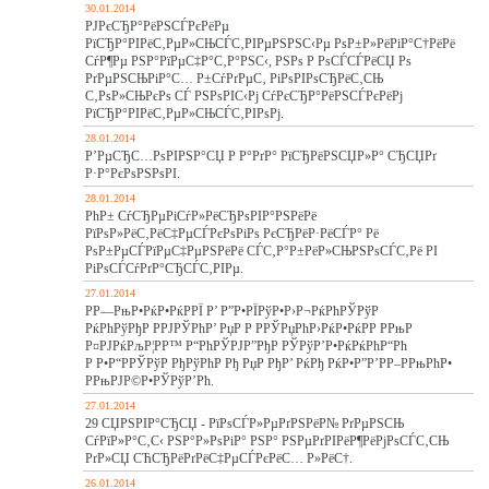
30.01.2014
РЈРєСЂР°РёРЅСЃРєРёРµ
РїСЂР°РІРёС‚РµР»СЊСЃС‚РІРµРЅРЅС‹Рµ РѕР±Р»РёРіР°С†РёРё
СѓР¶Рµ РЅР°РїРµС‡Р°С‚Р°РЅС‹, РЅРѕ Р РѕСЃСЃРёСЏ Рѕ
РґРµРЅСЊРіР°С… Р±СѓРґРµС‚ РіРѕРІРѕСЂРёС‚СЊ
С‚РѕР»СЊРєРѕ СЃ РЅРѕРІС‹Рј СѓРєСЂР°РёРЅСЃРєРёРј
РїСЂР°РІРёС‚РµР»СЊСЃС‚РІРѕРј.
28.01.2014
Р’РµСЂС…РѕРІРЅР°СЏ Р Р°РґР° РїСЂРёРЅСЏР»Р° СЂСЏРґ
Р·Р°РєРѕРЅРѕРІ.
28.01.2014
РћР± СѓСЂРµРіСѓР»РёСЂРѕРІР°РЅРёРё
РїРѕР»РёС‚РёС‡РµСЃРєРѕРіРѕ РєСЂРёР·РёСЃР° Рё
РѕР±РµСЃРїРµС‡РµРЅРёРё СЃС‚Р°Р±РёР»СЊРЅРѕСЃС‚Рё РІ
РіРѕСЃСѓРґР°СЂСЃС‚РІРµ.
27.01.2014
РР—РњР•РќР•РќРРЇ Р’ Р”Р•РЇРўР•Р›Р¬РќРћРЎРўР
РќРћРўРђР РРЈРЎРћР’ РџР Р РРЎРџРћР›РќР•РќРР РРњР
Р¤РЈРќРљР¦РР™ Р“РћРЎРЈР”РђР РЎРўР’Р•РќРќРћР“Рћ
Р Р•Р“РРЎРўР РђРўРћР Рђ РџР РђР’ РќРђ РќР•Р”Р’РР–РРњРћР•
РРњРЈР©Р•РЎРўР’Рћ.
27.01.2014
29 СЏРЅРІР°СЂСЏ - РїРѕСЃР»РµРґРЅРёР№ РґРµРЅСЊ
СѓРїР»Р°С‚С‹ РЅР°Р»РѕРіР° РЅР° РЅРµРґРІРёР¶РёРјРѕСЃС‚СЊ
РґР»СЏ СЋСЂРёРґРёС‡РµСЃРєРёС… Р»РёС†.
26.01.2014